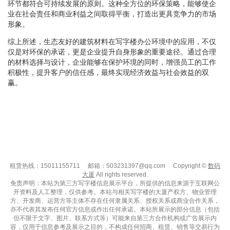
环节都符合可持续发展的原则。这种全方位的环保策略，能够使企
业在社会责任和商业利益之间取得平衡，打造出更具竞争力的市场
形象。
综上所述，生态友好的建筑材料在写字楼办公环境中的应用，不仅
仅是对环保的承诺，更是企业提升自身形象的重要途径。通过合理
的材料选择与设计，企业能够在保护环境的同时，增强员工的工作
积极性，提升客户的信任感，最终实现经济效益与社会效益的双
赢。
租赁热线：15011155711
邮箱：503231397@qq.com
Copyright ©
数码
大厦
All rights reserved.
免责声明：本站为第三方写字楼信息展示平台，所提供的信息来源于互联网公
开资料及人工整理，仅供参考。本站与相关写字楼的大厦产权方、物业管理
方、开发商、运营方等主体不存在任何隶属关系、授权关系或商业合作关系，
亦不代表其发布任何官方信息或作出任何承诺。本站所展示的部分信息（包括
但不限于文字、图片、联系方式等）可能来自第三方合作机构或广告展示内
容，仅用于信息参考及展示之目的，不构成任何招商、租赁、销售等交易行为