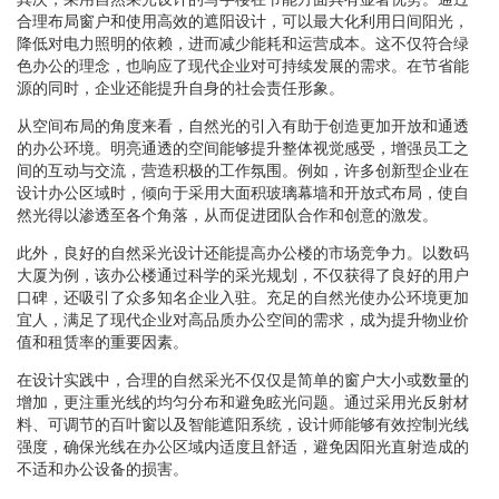
合理布局窗户和使用高效的遮阳设计，可以最大化利用日间阳光，
降低对电力照明的依赖，进而减少能耗和运营成本。这不仅符合绿
色办公的理念，也响应了现代企业对可持续发展的需求。在节省能
源的同时，企业还能提升自身的社会责任形象。
从空间布局的角度来看，自然光的引入有助于创造更加开放和通透
的办公环境。明亮通透的空间能够提升整体视觉感受，增强员工之
间的互动与交流，营造积极的工作氛围。例如，许多创新型企业在
设计办公区域时，倾向于采用大面积玻璃幕墙和开放式布局，使自
然光得以渗透至各个角落，从而促进团队合作和创意的激发。
此外，良好的自然采光设计还能提高办公楼的市场竞争力。以数码
大厦为例，该办公楼通过科学的采光规划，不仅获得了良好的用户
口碑，还吸引了众多知名企业入驻。充足的自然光使办公环境更加
宜人，满足了现代企业对高品质办公空间的需求，成为提升物业价
值和租赁率的重要因素。
在设计实践中，合理的自然采光不仅仅是简单的窗户大小或数量的
增加，更注重光线的均匀分布和避免眩光问题。通过采用光反射材
料、可调节的百叶窗以及智能遮阳系统，设计师能够有效控制光线
强度，确保光线在办公区域内适度且舒适，避免因阳光直射造成的
不适和办公设备的损害。