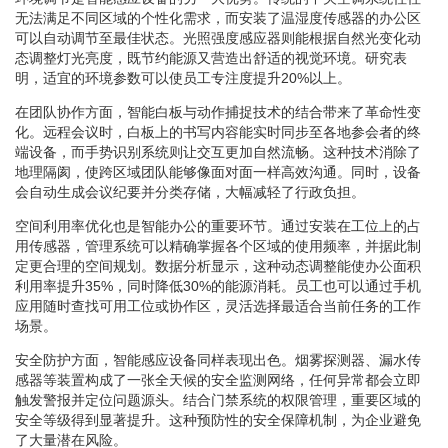
无法满足不同区域的个性化需求，而安装了温湿度传感器的办公区
可以自动调节至最佳状态。光照强度感应器则能根据自然光变化动
态调整灯光亮度，既节约能源又营造出舒适的视觉环境。研究表
明，适宜的环境参数可以使员工专注度提升20%以上。
在团队协作方面，智能白板与动作捕捉技术的结合带来了革命性变
化。远程会议时，白板上的书写内容能实时同步至各地参会者的终
端设备，而手势识别系统则让交互更加自然流畅。这种技术消除了
地理隔阂，使跨区域团队能够像面对面一样高效沟通。同时，设备
会自动生成会议纪要并分类存储，大幅减轻了行政负担。
空间利用率优化也是智能办公的重要环节。通过安装在工位上的占
用传感器，管理系统可以精确掌握各个区域的使用频率，并据此制
定更合理的空间规划。数据分析显示，这种动态调整能使办公面积
利用率提升35%，同时降低30%的能源消耗。员工也可以通过手机
应用随时查找可用工位或协作区，灵活选择最适合当前任务的工作
场景。
安全防护方面，智能感应设备同样表现出色。烟雾探测器、漏水传
感器等装置构成了一张全天候的安全监测网络，任何异常都会立即
触发警报并定位问题源头。结合门禁系统的权限管理，重要区域的
安全等级得到显著提升。这种预防性的安全保障机制，为企业避免
了大量潜在风险。