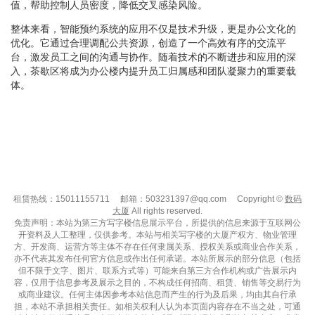
值，帮助控制人员密度，降低交叉感染风险。
整体来看，智能预约系统的应用不仅是技术升级，更是办公文化的
优化。它通过合理调配公共资源，创造了一个高效有序的交流平
台，激发员工之间的沟通与协作。随着技术的不断进步和应用的深
入，茶歇区将成为办公楼内提升员工归属感和团队凝聚力的重要载
体。
租赁热线：15011155711
邮箱：503231397@qq.com
Copyright ©
数码
大厦
All rights reserved.
免责声明：本站为第三方写字楼信息展示平台，所提供的信息来源于互联网公
开资料及人工整理，仅供参考。本站与相关写字楼的大厦产权方、物业管理
方、开发商、运营方等主体不存在任何隶属关系、授权关系或商业合作关系，
亦不代表其发布任何官方信息或作出任何承诺。本站所展示的部分信息（包括
但不限于文字、图片、联系方式等）可能来自第三方合作机构或广告展示内
容，仅用于信息参考及展示之目的，不构成任何招商、租赁、销售等交易行为
或商业建议。任何主体因参考本站信息而产生的行为及后果，均由其自行承
担，本站不承担相关责任。如相关权利人认为本页面内容存在不当之处，可通