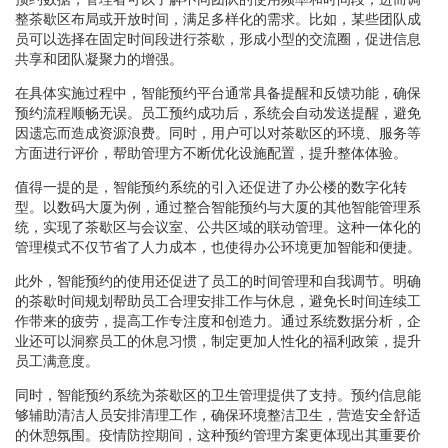
整茶歇区布局或开放时间，满足多样化的需求。比如，某些团队成
员可以选择在固定时间段进行茶歇，形成小型的交流圈，促进信息
共享和团队凝聚力的增强。
在具体实施过程中，智能预约平台通常具备提醒和反馈功能，确保
预约流程顺畅无误。员工预约成功后，系统会自动发送提醒，避免
因遗忘而造成资源浪费。同时，用户可以对茶歇区的环境、服务等
方面进行评价，帮助管理方不断优化设施配置，提升整体体验。
值得一提的是，智能预约系统的引入还促进了办公楼的数字化转
型。以数码大厦为例，通过整合智能预约与大厦的其他智能管理系
统，实现了茶歇区与会议室、公共区域的联动管理。这种一体化的
管理模式不仅节省了人力成本，也使得办公环境更加智能和便捷。
此外，智能预约的使用还促进了员工的时间管理和自我调节。明确
的茶歇时间规划帮助员工合理安排工作与休息，避免长时间连续工
作带来的疲劳，提高工作专注度和创造力。通过系统数据分析，企
业还可以洞察员工的休息习惯，制定更加人性化的福利政策，提升
员工满意度。
同时，智能预约系统为茶歇区的卫生管理提供了支持。预约信息能
够辅助清洁人员安排清理工作，确保环境整洁卫生，营造安全舒适
的休憩氛围。疫情防控期间，这种预约管理方案更体现出其重要价