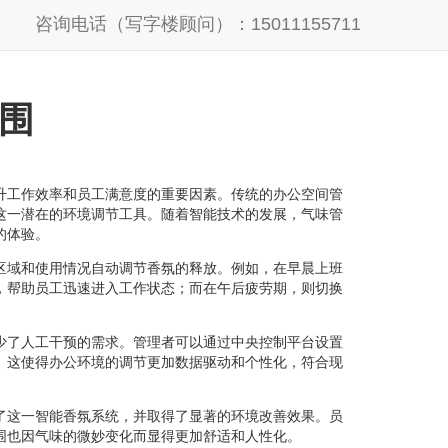
咨询电话（写字楼顾问）：15011155711
围
升工作效率和员工满意度的重要因素。传统的办公空间管
这一潜在的环境调节工具。随着智能技术的发展，气味管
的体验。
区域和使用情况自动调节香氛的释放。例如，在早晨上班
，帮助员工迅速进入工作状态；而在午后疲劳期，则切换
。
少了人工干预的需求。管理者可以通过中央控制平台设置
。这使得办公环境的调节更加数据驱动和个性化，符合现
了这一智能香氛系统，并取得了显著的环境改善效果。员
围也因气味的微妙变化而显得更加舒适和人性化。