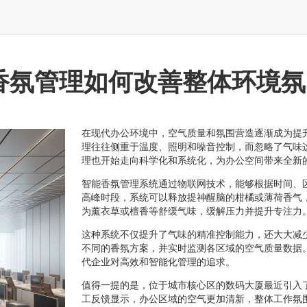
香氛管理如何改善整体环境氛
在现代办公环境中，空气质量和氛围营造逐渐成为提
理往往侧重于温度、照明和噪音控制，而忽略了气味
理也开始走向科学化和系统化，为办公空间带来全新
智能香氛管理系统通过物联网技术，能够根据时间、
高峰时段，系统可以释放提神醒脑的柑橘或薄荷香气
为薰衣草或檀香等舒缓气味，缓解压力并提升专注力
这种系统不仅提升了气味的精准控制能力，还大大减
不同的香氛方案，并实时监测各区域的空气质量数据
代企业对高效和智能化管理的追求。
值得一提的是，位于城市核心区的数码大厦最近引入
工反馈显示，办公区域的空气更加清新，整体工作氛