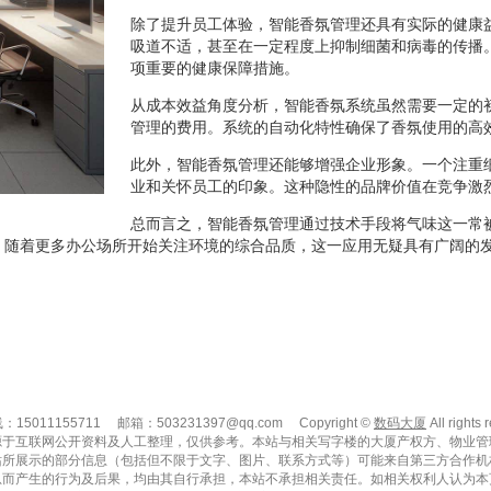
除了提升员工体验，智能香氛管理还具有实际的健康
吸道不适，甚至在一定程度上抑制细菌和病毒的传播
项重要的健康保障措施。
从成本效益角度分析，智能香氛系统虽然需要一定的
管理的费用。系统的自动化特性确保了香氛使用的高
此外，智能香氛管理还能够增强企业形象。一个注重
业和关怀员工的印象。这种隐性的品牌价值在竞争激
总而言之，智能香氛管理通过技术手段将气味这一常
。随着更多办公场所开始关注环境的综合品质，这一应用无疑具有广阔的
15011155711
邮箱：503231397@qq.com
Copyright ©
数码大厦
All rights 
源于互联网公开资料及人工整理，仅供参考。本站与相关写字楼的大厦产权方、物业管
站所展示的部分信息（包括但不限于文字、图片、联系方式等）可能来自第三方合作机
息而产生的行为及后果，均由其自行承担，本站不承担相关责任。如相关权利人认为本