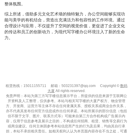
整体氛围。
综上所述，借助多元文化艺术墙的独特魅力，办公空间能够实现功
能与美学的有机结合，营造出充满活力和包容性的工作环境。通过
合理设计与应用，不仅提升了空间的视觉价值，更促进了企业文化
的传达和员工的创新动力，为现代写字楼办公环境注入了新的生命
力。
租赁热线：15011155711
邮箱：503231397@qq.com
Copyright ©
数码
大厦
All rights reserved.
免责声明：本站为第三方写字楼信息展示平台，所提供的信息来源于互联网公
开资料及人工整理，仅供参考。本站与相关写字楼的大厦产权方、物业管理
方、开发商、运营方等主体不存在任何隶属关系、授权关系或商业合作关系，
亦不代表其发布任何官方信息或作出任何承诺。本站所展示的部分信息（包括
但不限于文字、图片、联系方式等）可能来自第三方合作机构或广告展示内
容，仅用于信息参考及展示之目的，不构成任何招商、租赁、销售等交易行为
或商业建议。任何主体因参考本站信息而产生的行为及后果，均由其自行承
担，本站不承担相关责任。如相关权利人认为本页面内容存在不当之处，可通