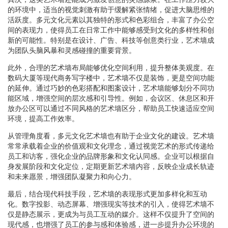
的环境中，适当的视觉刺激有助于缓解紧张情绪，促进大脑思维的
活跃度。多元文化元素以其独特的形式和色彩组合，丰富了办公空
间的表现力，使得员工在日常工作中能够感受到文化的多样性和创
新的可能性。特别是在设计、广告、科技等创意类行业，艺术墙成
为团队头脑风暴和灵感碰撞的重要背景。
此外，合理的艺术墙布局能够优化空间利用，提升整体美观度。在
数码大厦等现代商务写字楼中，艺术墙不仅是装饰，更是空间功能
的延伸。通过巧妙的色彩搭配和图案设计，艺术墙能够划分不同功
能区域，增强空间的层次感和引导性。例如，会议区、休息区和开
放办公区可以通过不同风格的艺术墙区分，帮助员工快速适应空间
环境，提高工作效率。
从管理角度看，多元文化艺术墙也有助于企业文化的建设。艺术墙
常常承载着企业的价值观和文化理念，通过视觉艺术的形式传递给
员工和访客，强化企业的品牌形象和文化认同感。企业可以根据自
身发展阶段和文化定位，定期更新艺术墙内容，反映企业成长轨迹
和未来愿景，增强团队凝聚力和向心力。
最后，结合现代科技手段，艺术墙的表现形式更加多样化和互动
化。数字投影、动态屏幕、增强现实等技术的引入，使得艺术墙不
仅是静态展示，更成为与员工互动的媒介。这样不仅提升了空间的
现代感，也增强了员工的参与感和体验感，进一步提升办公环境的