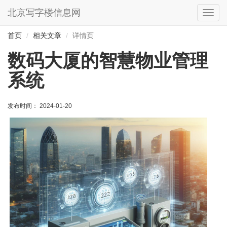
北京写字楼信息网
切
换
导
首页
相关文章
详情页
航
数码大厦的智慧物业管理
系统
发布时间： 2024-01-20